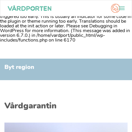
Notice
: Function _load_textdomain_just_in_time was called
incorrectly
. Translation loading for the
acf
domain was
triggered too early. This is usually an indicator for some code in
the plugin or theme running too early. Translations should be
loaded at the
init
action or later. Please see
Debugging in
WordPress
for more information. (This message was added in
version 6.7.0.) in
/home/vardport/public_html/wp-
includes/functions.php
on line
6170
Skip
to
Byt region
content
Vårdgarantin