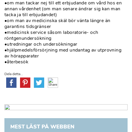
•om man tackar nej till ett erbjudande om vård hos en
annan vårdenhet (om man senare ändrar sig kan man
tacka ja till erbjudandet)
•om man av medicinska skäl bör vänta längre än
garantins tidsgränser
•medicinsk service såsom laboratorie- och
röntgenundersökning
•utredningar och undersökningar
•hjälpmedelsförsörjning med undantag av utprovning
av hörapparater
•återbesök
Dela detta...
MEST LÄST PÅ WEBBEN