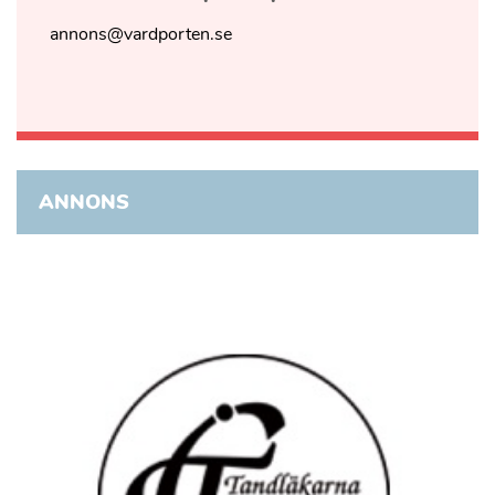
annons@vardporten.se
ANNONS