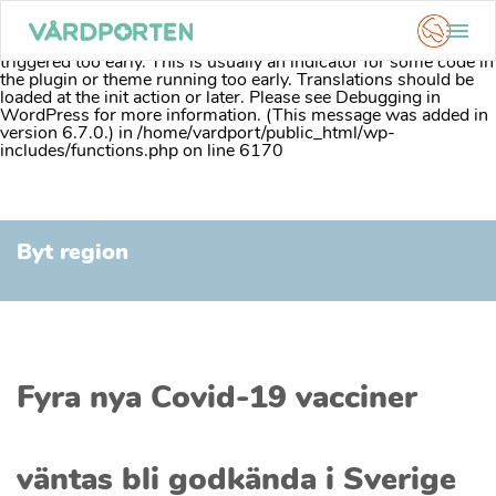
Notice
: Function _load_textdomain_just_in_time was called
incorrectly
. Translation loading for the
acf
domain was
triggered too early. This is usually an indicator for some code in
the plugin or theme running too early. Translations should be
loaded at the
init
action or later. Please see
Debugging in
WordPress
for more information. (This message was added in
version 6.7.0.) in
/home/vardport/public_html/wp-
includes/functions.php
on line
6170
Skip
to
Byt region
content
Fyra nya Covid-19 vacciner
väntas bli godkända i Sverige